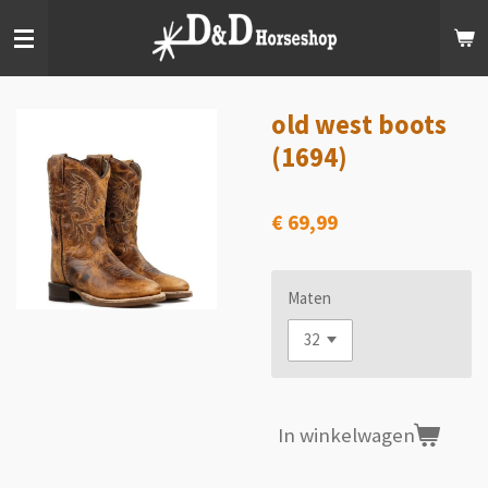
Ga
direct
naar
de
hoofdinhoud
old west boots
(1694)
€ 69,99
Maten
In winkelwagen