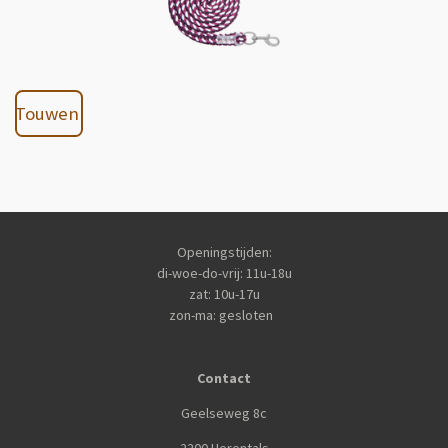
Touwen
Openingstijden:
di-woe-do-vrij: 11u-18u
zat: 10u-17u
zon-ma: gesloten
Contact
Geelseweg 8c