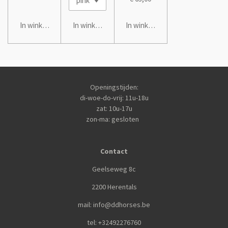
In winkelwagen
In winkelwagen
In winkelwagen
Openingstijden:
di-woe-do-vrij: 11u-18u
zat: 10u-17u
zon-ma: gesloten
Contact
Geelseweg 8c
2200 Herentals
mail: info@ddhorses.be
tel: +32492276760