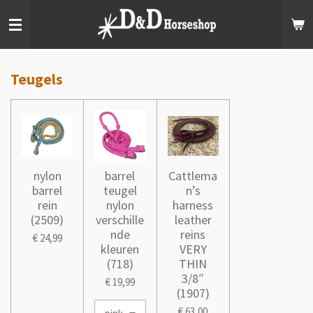
Ga
direct
naar
de
hoofdinhoud
Teugels
nylon
barrel
Cattlema
barrel
teugel
n’s
rein
nylon
harness
(2509)
verschille
leather
nde
reins
€ 24,99
kleuren
VERY
(718)
THIN
3/8″
€ 19,99
(1907)
€ 63,00