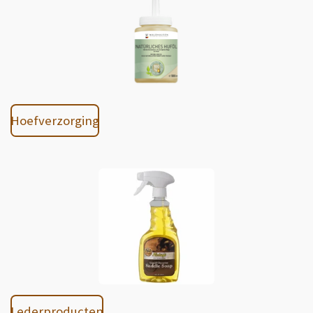
Hoefverzorging
Lederproducten