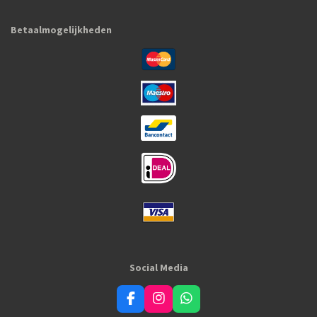
Betaalmogelijkheden
Social Media
F
I
W
a
n
h