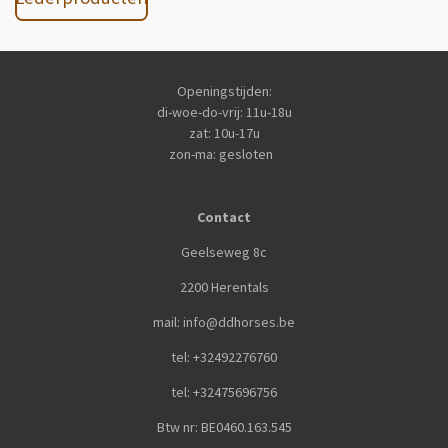
Openingstijden:
di-woe-do-vrij: 11u-18u
zat: 10u-17u
zon-ma: gesloten
Contact
Geelseweg 8c
2200 Herentals
mail: info@ddhorses.be
tel: +32492276760
tel: +32475696756
Btw nr: BE0460.163.545