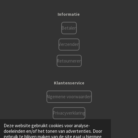
c
s
a
e
t
t
Informatie
b
a
s
o
g
A
o
r
p
Betalen
k
a
p
m
Verzenden
Retourneren
Klantenservice
Algemene voorwaarden
Privacyverklaring
© 2021 - 2026 Ddhorseshop.be
Deze website gebruikt cookies voor analyse-
Powered by
JouwWeb
doeleinden en/of het tonen van advertenties. Door
gebruik te blijven maken van de site gaat u hiermee