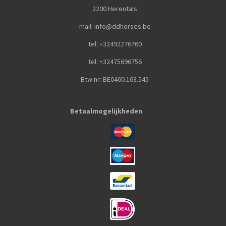
2200 Herentals
mail: info@ddhorses.be
tel: +32492276760
tel: +32475696756
Btw nr: BE0460.163.545
Betaalmogelijkheden