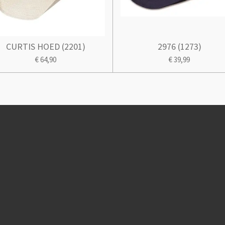
CURTIS HOED (2201)
2976 (1273)
€ 64,90
€ 39,99