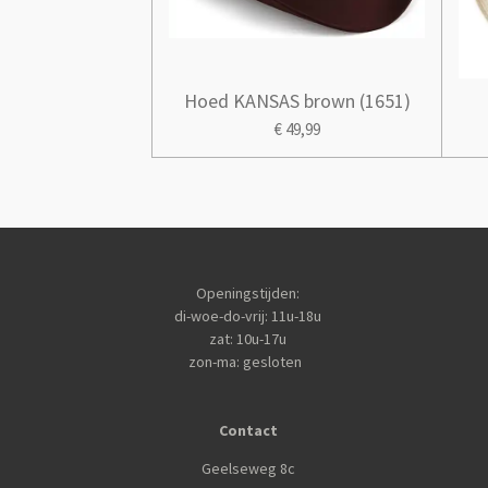
Hoed KANSAS brown (1651)
€ 49,99
Openingstijden:
di-woe-do-vrij: 11u-18u
zat: 10u-17u
zon-ma: gesloten
Contact
Geelseweg 8c