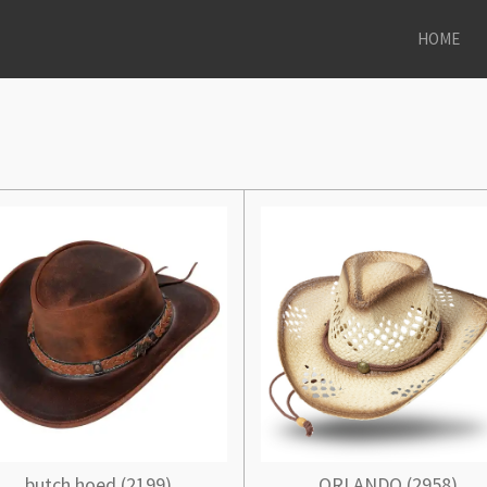
HOME
butch hoed (2199)
ORLANDO (2958)