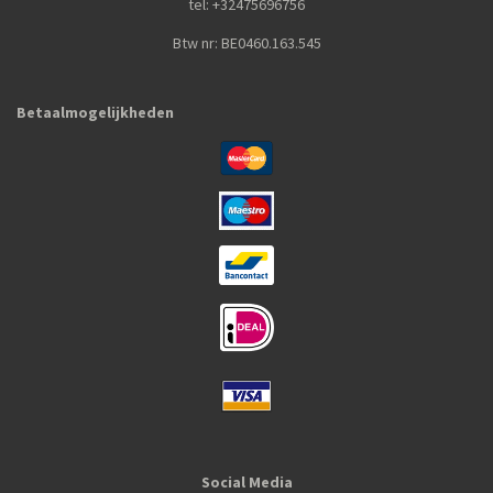
tel: +32475696756
Btw nr: BE0460.163.545
Betaalmogelijkheden
Social Media