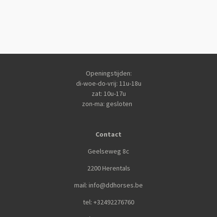
Openingstijden:
di-woe-do-vrij: 11u-18u
zat: 10u-17u
zon-ma: gesloten
Contact
Geelseweg 8c
2200 Herentals
mail: info@ddhorses.be
tel: +32492276760