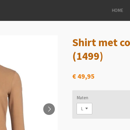
HOME
Shirt met co
(1499)
€ 49,95
Maten