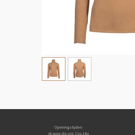
Openingstijden:
di-woe-do-vrij: 11u-18u