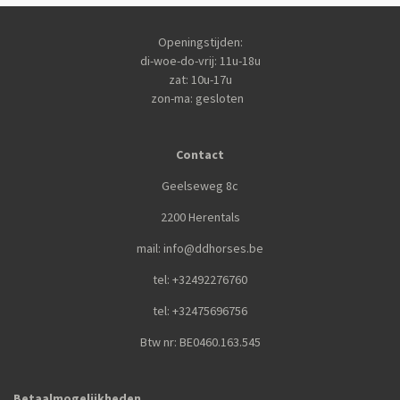
Openingstijden:
di-woe-do-vrij: 11u-18u
zat: 10u-17u
zon-ma: gesloten
Contact
Geelseweg 8c
2200 Herentals
mail: info@ddhorses.be
tel: +32492276760
tel: +32475696756
Btw nr: BE0460.163.545
Betaalmogelijkheden