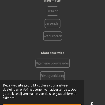
Informatie
b
a
s
o
g
A
o
r
p
Betalen
k
a
p
m
Verzenden
Retourneren
Klantenservice
Algemene voorwaarden
Privacyverklaring
© 2021 - 2026 Ddhorseshop.be
Deze website gebruikt cookies voor analyse-
Powered by
JouwWeb
doeleinden en/of het tonen van advertenties. Door
gebruik te blijven maken van de site gaat u hiermee
akkoord.