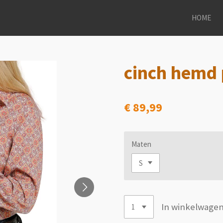
HOME
cinch hemd 
€ 89,99
Maten
In winkelwage