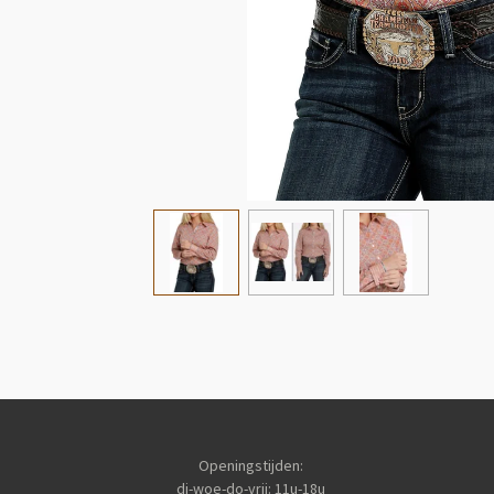
Openingstijden:
di-woe-do-vrij: 11u-18u