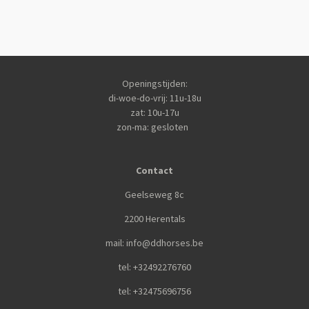
Openingstijden:
di-woe-do-vrij: 11u-18u
zat: 10u-17u
zon-ma: gesloten
Contact
Geelseweg 8c
2200 Herentals
mail: info@ddhorses.be
tel: +32492276760
tel: +32475696756