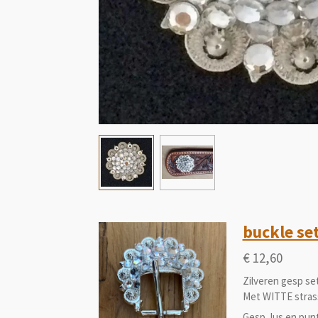
buckle set
€ 12,60
Zilveren gesp se
Met WITTE stras
Gesp, lus en pun