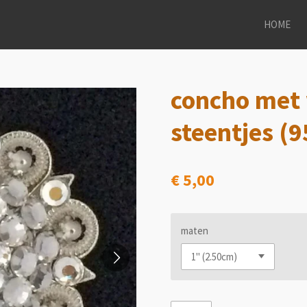
HOME
concho met 
steentjes (9
€ 5,00
maten