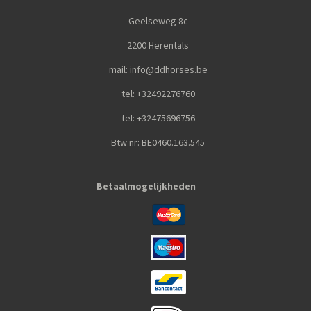
Geelseweg 8c
2200 Herentals
mail: info@ddhorses.be
tel: +32492276760
tel: +32475696756
Btw nr: BE0460.163.545
Betaalmogelijkheden