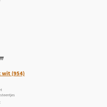
 wit (954)
et
 steentjes
t