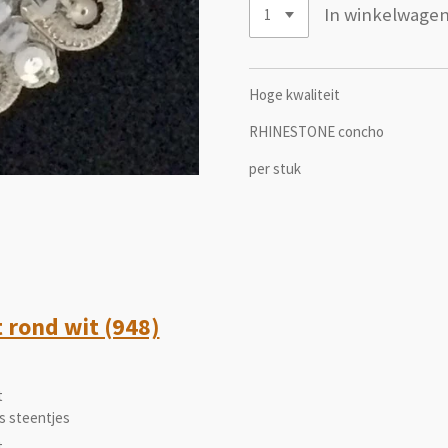
In winkelwage
Hoge kwaliteit
RHINESTONE concho
per stuk
 rond wit (948)
t
s steentjes
t