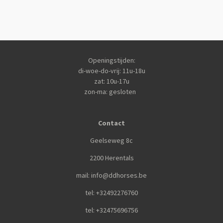
Openingstijden:
di-woe-do-vrij: 11u-18u
zat: 10u-17u
zon-ma: gesloten
Contact
Geelseweg 8c
2200 Herentals
mail: info@ddhorses.be
tel: +32492276760
tel: +32475696756