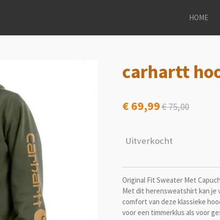
HOME
carhartt ho
€ 69,99
€ 75,00
Uitverkocht
Original Fit Sweater Met Capu
Met dit herensweatshirt kan je 
comfort van deze klassieke hoo
voor een timmerklus als voor g