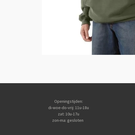
Openingstijden:
di-woe-do-vrij: 11u-18u
zat: 10u-17u
zon-ma: gesloten