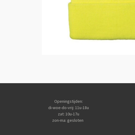
Openingstijden:
di-woe-do-vrij: 11u-18u
zat: 10u-17u
zon-ma: gesloten