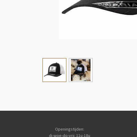
Openingstijden:
di-woe-do-vrij: 11u-18u