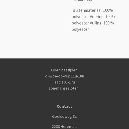
Buitenmateriaal: 100%
polyester Voering: 100%
polyester Vulling: 100 %
polyester
Openingstijden:
di-woe-do-vrij: 11u-18u
zat: 10u-17u
zon-ma: gesloten
Contact
Geelseweg 8c
2200 Herentals