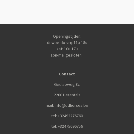
Openingstijden:
di-woe-do-vrij: 11u-18u
zat: 10u-17u
zon-ma: gesloten
Contact
Geelseweg 8c
2200 Herentals
mail: info@ddhorses.be
tel: +32492276760
tel: +32475696756