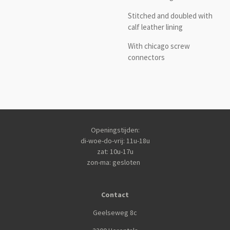
Stitched and doubled with
calf leather lining
With chicago screw
connectors
Openingstijden:
di-woe-do-vrij: 11u-18u
zat: 10u-17u
zon-ma: gesloten
Contact
Geelseweg 8c