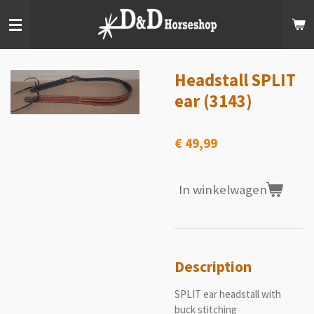
Ga
direct
naar
de
hoofdinhoud
Headstall SPLIT
ear (3143)
€ 49,99
In winkelwagen
Description
SPLIT ear headstall with
buck stitching