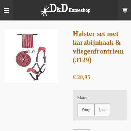
Ga
direct
naar
de
hoofdinhoud
Halster set met
karabijnhaak &
vliegenfrontriem
(3129)
€ 20,95
Maten
Pony
Cob