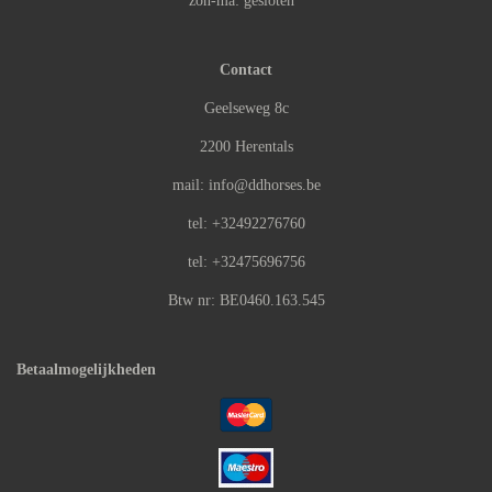
zon-ma: gesloten
Contact
Geelseweg 8c
2200 Herentals
mail: info@ddhorses.be
tel: +32492276760
tel: +32475696756
Btw nr: BE0460.163.545
Betaalmogelijkheden