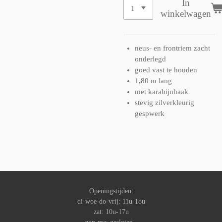
In
winkelwagen
neus- en frontriem zacht
onderlegd
goed vast te houden
1,80 m lang
met karabijnhaak
stevig zilverkleurig
gespwerk
Openingstijden:
di-woe-do-vrij: 11u-18u
zat: 10u-17u