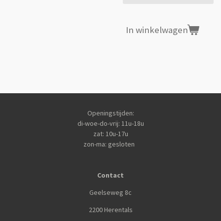
In winkelwagen
Openingstijden:
di-woe-do-vrij: 11u-18u
zat: 10u-17u
zon-ma: gesloten
Contact
Geelseweg 8c
2200 Herentals