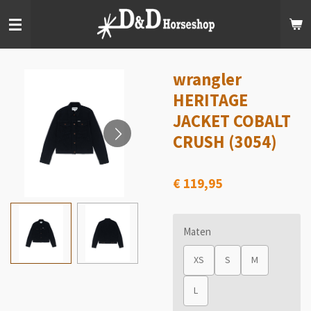
Ga
direct
naar
de
hoofdinhoud
wrangler
HERITAGE
JACKET COBALT
CRUSH (3054)
€ 119,95
Maten
XS
S
M
L