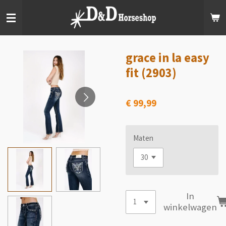
Ga
direct
naar
de
hoofdinhoud
grace in la easy
fit (2903)
€ 99,99
Maten
In
winkelwagen