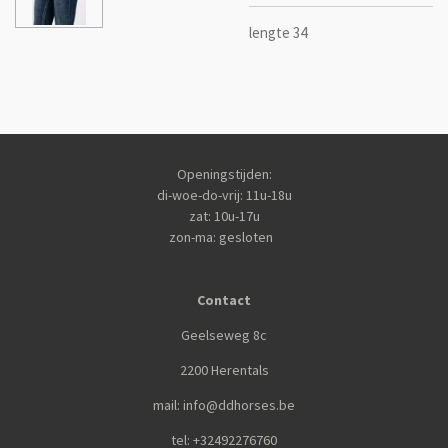
lengte 34
Openingstijden:
di-woe-do-vrij: 11u-18u
zat: 10u-17u
zon-ma: gesloten
Contact
Geelseweg 8c
2200 Herentals
mail: info@ddhorses.be
tel: +32492276760