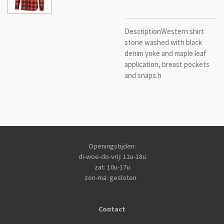
Description
Western shirt
stone washed with black
denim yoke and maple leaf
application, breast pockets
and snaps.h
Openingstijden:
di-woe-do-vrij: 11u-18u
zat: 10u-17u
zon-ma: gesloten
Contact