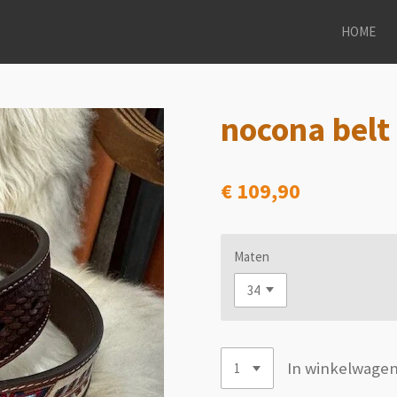
HOME
nocona belt
€ 109,90
Maten
In winkelwage