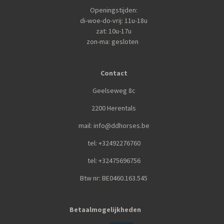
Openingstijden:
di-woe-do-vrij: 11u-18u
zat: 10u-17u
zon-ma: gesloten
Contact
Geelseweg 8c
2200 Herentals
mail: info@ddhorses.be
tel: +32492276760
tel: +32475696756
Btw nr: BE0460.163.545
Betaalmogelijkheden