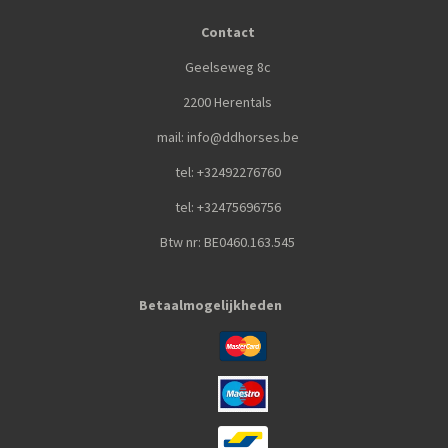
Contact
Geelseweg 8c
2200 Herentals
mail: info@ddhorses.be
tel: +32492276760
tel: +32475696756
Btw nr: BE0460.163.545
Betaalmogelijkheden