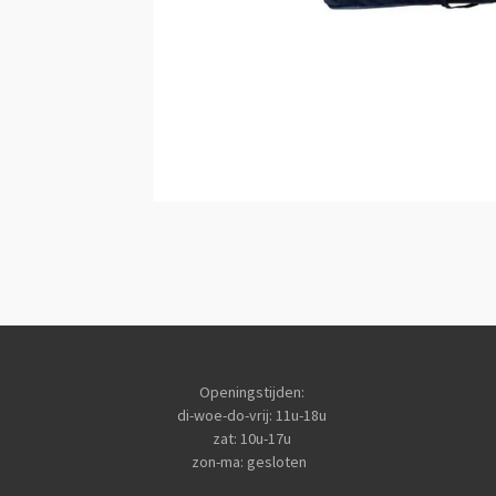
Openingstijden:
di-woe-do-vrij: 11u-18u
zat: 10u-17u
zon-ma: gesloten