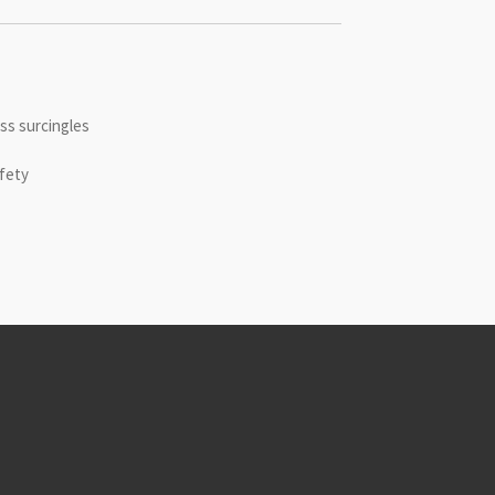
ss surcingles
afety