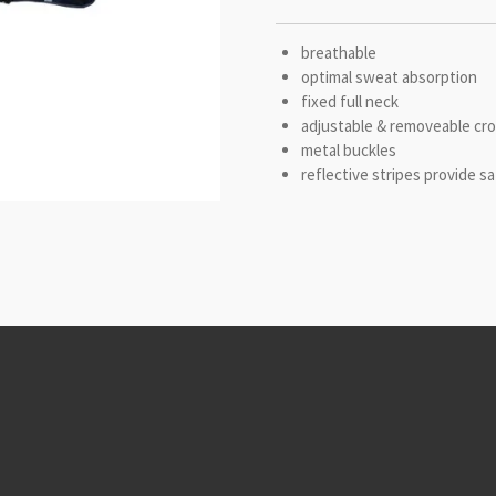
breathable
optimal sweat absorption
fixed full neck
adjustable & removeable cro
metal buckles
reflective stripes provide s