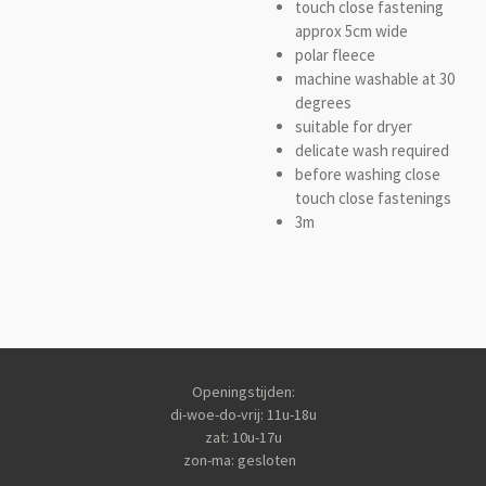
touch close fastening
approx 5cm wide
polar fleece
machine washable at 30
degrees
suitable for dryer
delicate wash required
before washing close
touch close fastenings
3m
Openingstijden:
di-woe-do-vrij: 11u-18u
zat: 10u-17u
zon-ma: gesloten