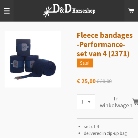
Ga
direct
naar
de
hoofdinhoud
Fleece bandages
-Performance-
set van 4 (2371)
Sale!
€ 25,00
€ 30,00
In
winkelwagen
set of 4
delivered in zip-up bag