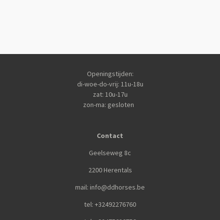
Openingstijden:
di-woe-do-vrij: 11u-18u
zat: 10u-17u
zon-ma: gesloten
Contact
Geelseweg 8c
2200 Herentals
mail: info@ddhorses.be
tel: +32492276760