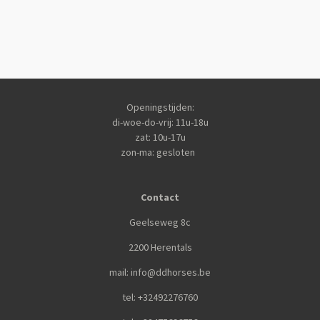
Openingstijden:
di-woe-do-vrij: 11u-18u
zat: 10u-17u
zon-ma: gesloten
Contact
Geelseweg 8c
2200 Herentals
mail: info@ddhorses.be
tel: +32492276760