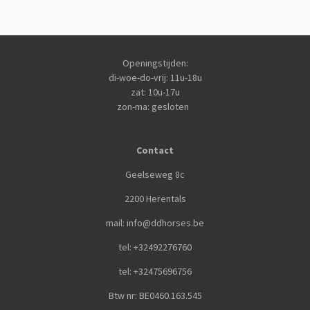
Openingstijden:
di-woe-do-vrij: 11u-18u
zat: 10u-17u
zon-ma: gesloten
Contact
Geelseweg 8c
2200 Herentals
mail: info@ddhorses.be
tel: +32492276760
tel: +32475696756
Btw nr: BE0460.163.545