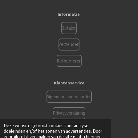
c
s
a
e
t
t
Informatie
b
a
s
o
g
A
o
r
p
Betalen
k
a
p
m
Verzenden
Retourneren
Klantenservice
Algemene voorwaarden
Privacyverklaring
© 2021 - 2026 Ddhorseshop.be
Deze website gebruikt cookies voor analyse-
Powered by
JouwWeb
doeleinden en/of het tonen van advertenties. Door
gebruik te blijven maken van de site gaat u hiermee