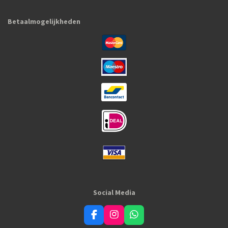
Betaalmogelijkheden
Social Media
F
I
W
a
n
h