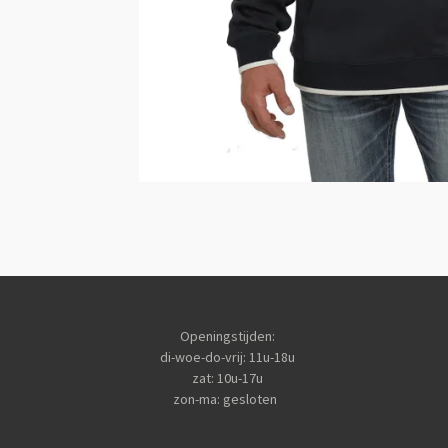
Openingstijden:
di-woe-do-vrij: 11u-18u
zat: 10u-17u
zon-ma: gesloten