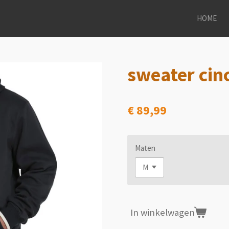
HOME
sweater cin
€ 89,99
Maten
In winkelwagen